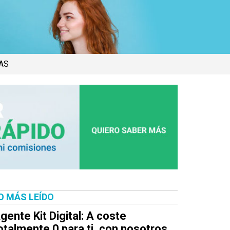
AS
O MÁS LEÍDO
gente Kit Digital: A coste
otalmente 0 para ti, con nosotros