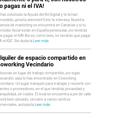
o pagas ni el IVA!
 has solicitado la Ayuda del Kit Digital y te la han
ncedido, ¡presta atención! Esto te interesa. Nuestra
encia de marketing se encuentra en Canarias y si tu
micilio fiscal están en España peninsular, ¡no tendrás
e pagar el IVA! Así es, como lees, no tendrás que pagar
A ni IGIC. Sin duda la
Leer más
lquiler de espacio compartido en
oworking Vecindario
 buscas un lugar de trabajo compartido, ¡no sigas
scando!, aquí lo has encontrado en Coworking
cindario. Un lugar tranquilo para trabajar y reunirte con
ientes o proveedores, en el que tendrás privacidad y
anquilidad, sin ruidos. El local se encuentra a pie de calle
está bien ubicado, cercano a varios centros
merciales, autopista
Leer más