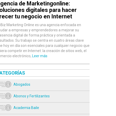
gencia de Marketingonline:
oluciones digitales para hacer
recer tu negocio en Internet
Biz Marketing Online es una agencia enfocada en
udar a empresas y emprendedores a mejorar su
esencia digital de forma práctica y orientada a
sultados. Su trabajo se centra en cuatro áreas clave
e hoy en día son esenciales para cualquier negocio que
iera competir en Internet: la creación de sitios web, el
mercio electrónico,
Leer más
ATEGORÍAS
Abogados
Abonos y Fertilizantes
Academia Baile