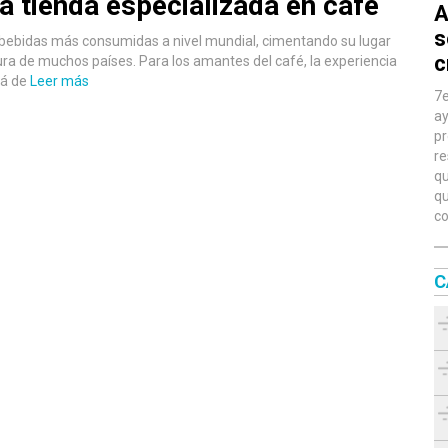
na tienda especializada en café
A
s
as bebidas más consumidas a nivel mundial, cimentando su lugar
c
ltura de muchos países. Para los amantes del café, la experiencia
lá de
Leer más
7e
ay
pr
re
qu
qu
co
C