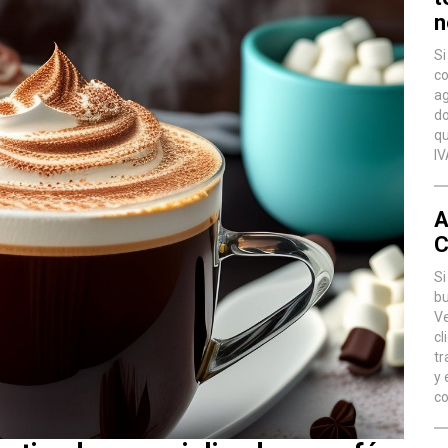
n
Si
co
ag
do
qu
IV
A
C
Si
bu
Ve
cl
tr
y 
co