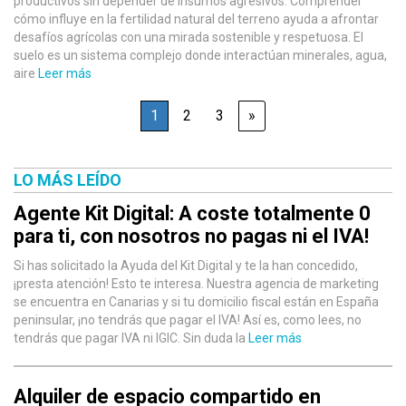
productivos sin depender de insumos agresivos. Comprender
cómo influye en la fertilidad natural del terreno ayuda a afrontar
desafíos agrícolas con una mirada sostenible y respetuosa. El
suelo es un sistema complejo donde interactúan minerales, agua,
aire
Leer más
1
2
3
»
LO MÁS LEÍDO
Agente Kit Digital: A coste totalmente 0
para ti, con nosotros no pagas ni el IVA!
Si has solicitado la Ayuda del Kit Digital y te la han concedido,
¡presta atención! Esto te interesa. Nuestra agencia de marketing
se encuentra en Canarias y si tu domicilio fiscal están en España
peninsular, ¡no tendrás que pagar el IVA! Así es, como lees, no
tendrás que pagar IVA ni IGIC. Sin duda la
Leer más
Alquiler de espacio compartido en