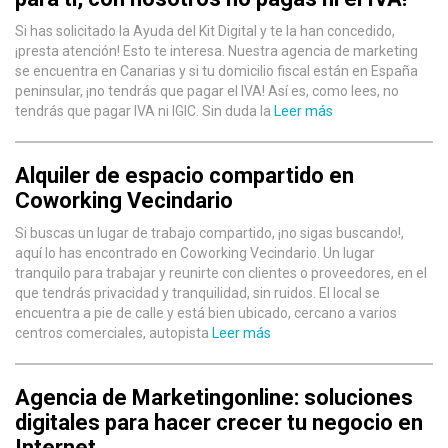
Si has solicitado la Ayuda del Kit Digital y te la han concedido,
¡presta atención! Esto te interesa. Nuestra agencia de marketing
se encuentra en Canarias y si tu domicilio fiscal están en España
peninsular, ¡no tendrás que pagar el IVA! Así es, como lees, no
tendrás que pagar IVA ni IGIC. Sin duda la
Leer más
Alquiler de espacio compartido en
Coworking Vecindario
Si buscas un lugar de trabajo compartido, ¡no sigas buscando!,
aquí lo has encontrado en Coworking Vecindario. Un lugar
tranquilo para trabajar y reunirte con clientes o proveedores, en el
que tendrás privacidad y tranquilidad, sin ruidos. El local se
encuentra a pie de calle y está bien ubicado, cercano a varios
centros comerciales, autopista
Leer más
Agencia de Marketingonline: soluciones
digitales para hacer crecer tu negocio en
Internet