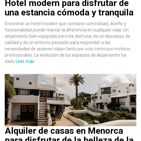
Hotel modern para disfrutar de
una estancia cómoda y tranquila
Encontrar un hotel modern que combine comodidad, diseño y
funcionalidad puede marcar la diferencia en cualquier viaje. Un
alojamiento bien equipado permite disfrutar de un descanso de
calidad y de un entorno pensado para responder a las
necesidades de quienes viajan tanto por ocio como por motivos
profesionales. La evolución de los espacios de alojamiento ha
dado
Leer más
Alquiler de casas en Menorca
para disfrutar de la belleza de la