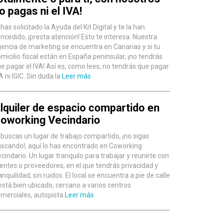
o pagas ni el IVA!
 has solicitado la Ayuda del Kit Digital y te la han
ncedido, ¡presta atención! Esto te interesa. Nuestra
encia de marketing se encuentra en Canarias y si tu
micilio fiscal están en España peninsular, ¡no tendrás
e pagar el IVA! Así es, como lees, no tendrás que pagar
A ni IGIC. Sin duda la
Leer más
lquiler de espacio compartido en
oworking Vecindario
 buscas un lugar de trabajo compartido, ¡no sigas
scando!, aquí lo has encontrado en Coworking
cindario. Un lugar tranquilo para trabajar y reunirte con
ientes o proveedores, en el que tendrás privacidad y
anquilidad, sin ruidos. El local se encuentra a pie de calle
está bien ubicado, cercano a varios centros
merciales, autopista
Leer más