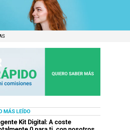
AS
O MÁS LEÍDO
gente Kit Digital: A coste
otalmente 0 para ti, con nosotros