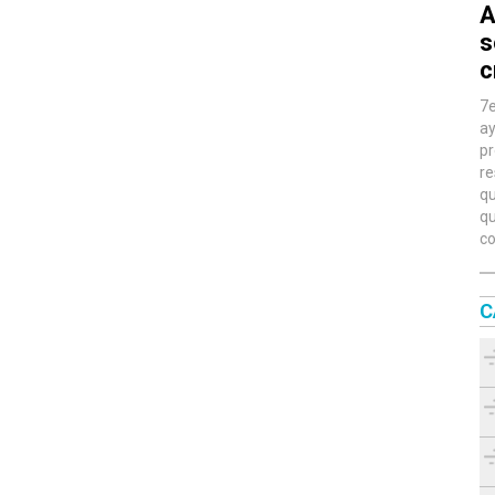
A
s
c
7e
ay
pr
re
qu
qu
co
C