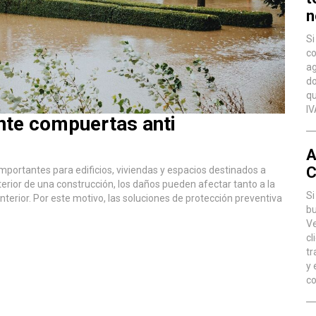
n
Si
co
ag
do
qu
IV
nte compuertas anti
A
C
portantes para edificios, viviendas y espacios destinados a
erior de una construcción, los daños pueden afectar tanto a la
Si
terior. Por este motivo, las soluciones de protección preventiva
bu
Ve
cl
tr
y 
co