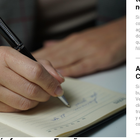
n
Si
co
ag
do
qu
IV
A
C
Si
bu
Ve
cl
tr
y 
co