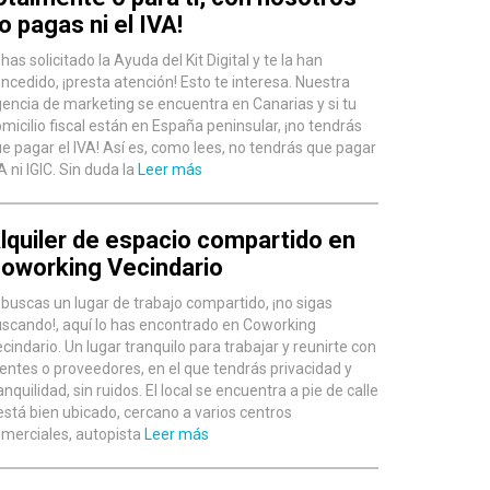
o pagas ni el IVA!
 has solicitado la Ayuda del Kit Digital y te la han
ncedido, ¡presta atención! Esto te interesa. Nuestra
encia de marketing se encuentra en Canarias y si tu
micilio fiscal están en España peninsular, ¡no tendrás
e pagar el IVA! Así es, como lees, no tendrás que pagar
A ni IGIC. Sin duda la
Leer más
lquiler de espacio compartido en
oworking Vecindario
 buscas un lugar de trabajo compartido, ¡no sigas
scando!, aquí lo has encontrado en Coworking
cindario. Un lugar tranquilo para trabajar y reunirte con
ientes o proveedores, en el que tendrás privacidad y
anquilidad, sin ruidos. El local se encuentra a pie de calle
está bien ubicado, cercano a varios centros
merciales, autopista
Leer más