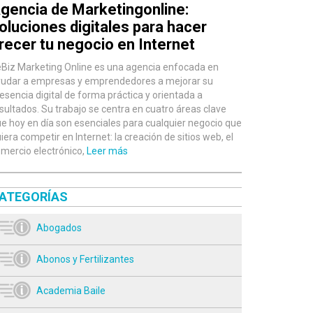
gencia de Marketingonline:
oluciones digitales para hacer
recer tu negocio en Internet
Biz Marketing Online es una agencia enfocada en
udar a empresas y emprendedores a mejorar su
esencia digital de forma práctica y orientada a
sultados. Su trabajo se centra en cuatro áreas clave
e hoy en día son esenciales para cualquier negocio que
iera competir en Internet: la creación de sitios web, el
mercio electrónico,
Leer más
ATEGORÍAS
Abogados
Abonos y Fertilizantes
Academia Baile