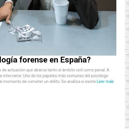
logía forense en España?
 de actuación que abarca tanto el ámbito civil como penal. A
que interviene: Uno de los papeles más comunes del psicólogo
al momento de cometer un delito. Se analiza si existe
Leer más