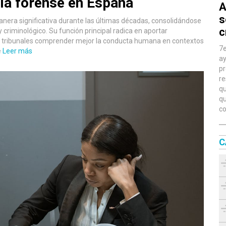
gía forense en España
A
s
nera significativa durante las últimas décadas, consolidándose
c
y criminológico. Su función principal radica en aportar
os tribunales comprender mejor la conducta humana en contextos
7e
e
Leer más
ay
pr
re
qu
qu
co
C