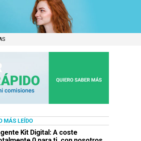
AS
O MÁS LEÍDO
gente Kit Digital: A coste
otalmente 0 para ti, con nosotros