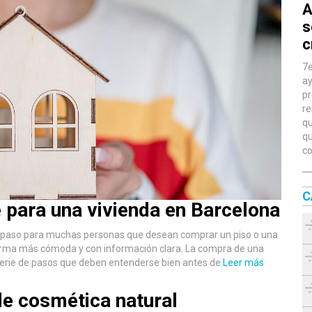
A
s
c
7e
ay
pr
re
qu
qu
co
C
e para una vivienda en Barcelona
mer paso para muchas personas que desean comprar un piso o una
forma más cómoda y con información clara. La compra de una
 serie de pasos que deben entenderse bien antes de
Leer más
de cosmética natural