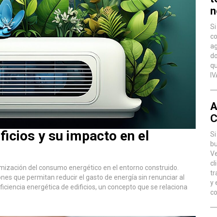
n
Si
co
ag
do
qu
IV
A
C
ficios y su impacto en el
Si
bu
Ve
cl
imización del consumo energético en el entorno construido.
tr
es que permitan reducir el gasto de energía sin renunciar al
y 
ficiencia energética de edificios, un concepto que se relaciona
co