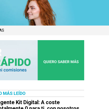
AS
O MÁS LEÍDO
gente Kit Digital: A coste
otalmente 0 para ti, con nosotros