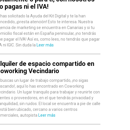
o pagas ni el IVA!
 has solicitado la Ayuda del Kit Digital y te la han
ncedido, ¡presta atención! Esto te interesa. Nuestra
encia de marketing se encuentra en Canarias y si tu
micilio fiscal están en España peninsular, ¡no tendrás
e pagar el IVA! Así es, como lees, no tendrás que pagar
A ni IGIC. Sin duda la
Leer más
lquiler de espacio compartido en
oworking Vecindario
 buscas un lugar de trabajo compartido, ¡no sigas
scando!, aquí lo has encontrado en Coworking
cindario. Un lugar tranquilo para trabajar y reunirte con
ientes o proveedores, en el que tendrás privacidad y
anquilidad, sin ruidos. El local se encuentra a pie de calle
está bien ubicado, cercano a varios centros
merciales, autopista
Leer más