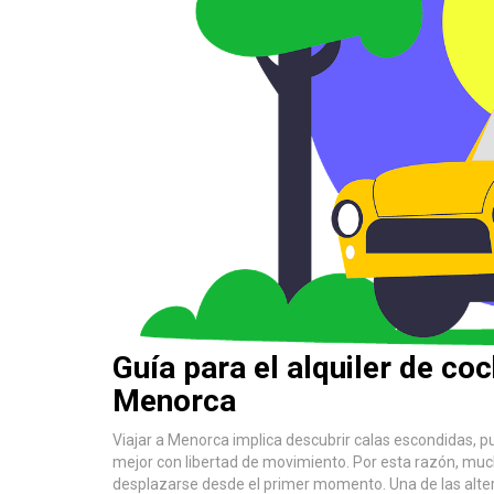
Guía para el alquiler de co
Menorca
Viajar a Menorca implica descubrir calas escondidas, p
mejor con libertad de movimiento. Por esta razón, much
desplazarse desde el primer momento. Una de las alter