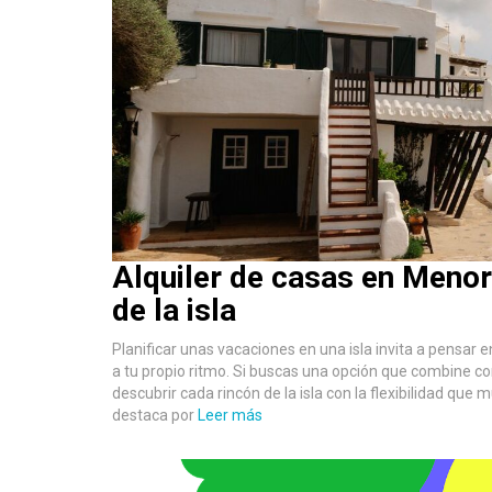
Alquiler de casas en Menorc
de la isla
Planificar unas vacaciones en una isla invita a pensar e
a tu propio ritmo. Si buscas una opción que combine co
descubrir cada rincón de la isla con la flexibilidad q
destaca por
Leer más