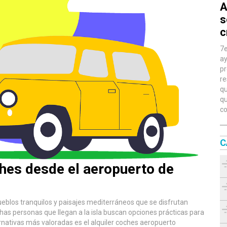
A
s
c
7e
ay
pr
re
qu
qu
co
C
ches desde el aeropuerto de
ueblos tranquilos y paisajes mediterráneos que se disfrutan
as personas que llegan a la isla buscan opciones prácticas para
nativas más valoradas es el alquiler coches aeropuerto