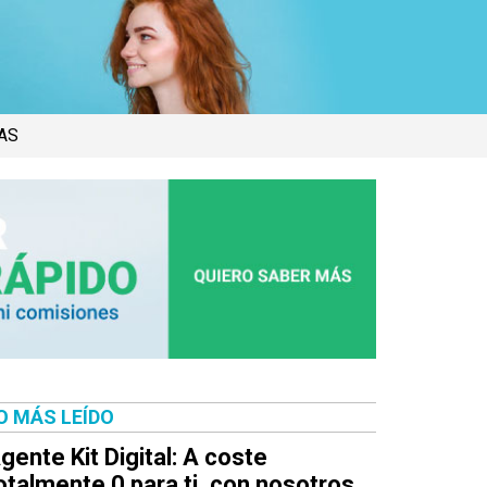
AS
O MÁS LEÍDO
gente Kit Digital: A coste
otalmente 0 para ti, con nosotros