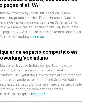
o pagas ni el IVA!
 has solicitado la Ayuda del Kit Digital y te la han
ncedido, ¡presta atención! Esto te interesa. Nuestra
encia de marketing se encuentra en Canarias y si tu
micilio fiscal están en España peninsular, ¡no tendrás
e pagar el IVA! Así es, como lees, no tendrás que pagar
A ni IGIC. Sin duda la
Leer más
lquiler de espacio compartido en
oworking Vecindario
 buscas un lugar de trabajo compartido, ¡no sigas
scando!, aquí lo has encontrado en Coworking
cindario. Un lugar tranquilo para trabajar y reunirte con
ientes o proveedores, en el que tendrás privacidad y
anquilidad, sin ruidos. El local se encuentra a pie de calle
está bien ubicado, cercano a varios centros
merciales, autopista
Leer más