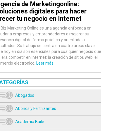
gencia de Marketingonline:
oluciones digitales para hacer
recer tu negocio en Internet
Biz Marketing Online es una agencia enfocada en
udar a empresas y emprendedores a mejorar su
esencia digital de forma práctica y orientada a
sultados. Su trabajo se centra en cuatro áreas clave
e hoy en día son esenciales para cualquier negocio que
iera competir en Internet: la creación de sitios web, el
mercio electrónico,
Leer más
ATEGORÍAS
Abogados
Abonos y Fertilizantes
Academia Baile