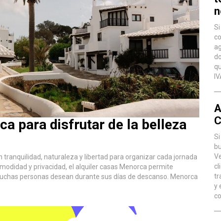
n
Si
co
ag
do
qu
IV
A
C
a para disfrutar de la belleza
Si
bu
Ve
n tranquilidad, naturaleza y libertad para organizar cada jornada
cl
modidad y privacidad, el alquiler casas Menorca permite
tr
ue muchas personas desean durante sus días de descanso. Menorca
y 
co