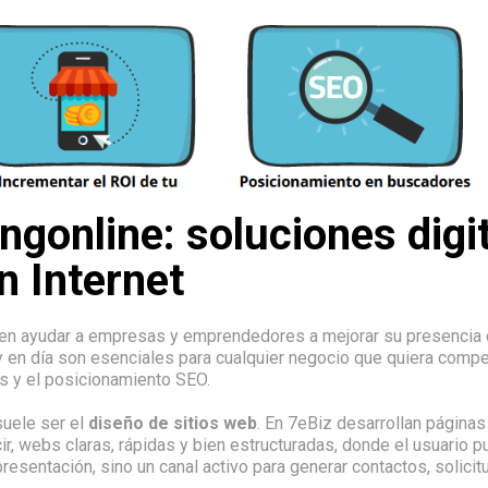
gonline: soluciones digi
n Internet
n ayudar a empresas y emprendedores a mejorar su presencia dig
 en día son esenciales para cualquier negocio que quiera competi
es y el posicionamiento SEO.
suele ser el
diseño de sitios web
. En 7eBiz desarrollan páginas
r, webs claras, rápidas y bien estructuradas, donde el usuario 
resentación, sino un canal activo para generar contactos, solicit