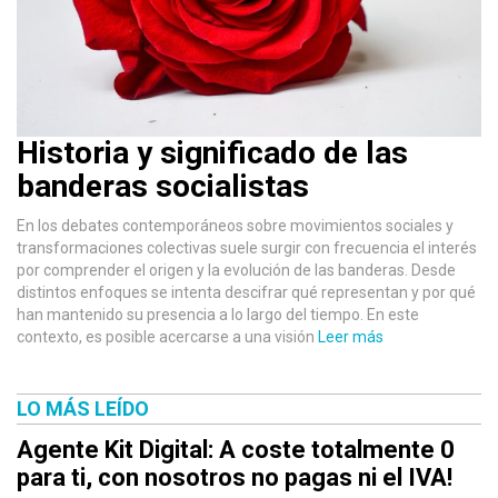
Historia y significado de las
banderas socialistas
En los debates contemporáneos sobre movimientos sociales y
transformaciones colectivas suele surgir con frecuencia el interés
por comprender el origen y la evolución de las banderas. Desde
distintos enfoques se intenta descifrar qué representan y por qué
han mantenido su presencia a lo largo del tiempo. En este
contexto, es posible acercarse a una visión
Leer más
LO MÁS LEÍDO
Agente Kit Digital: A coste totalmente 0
para ti, con nosotros no pagas ni el IVA!