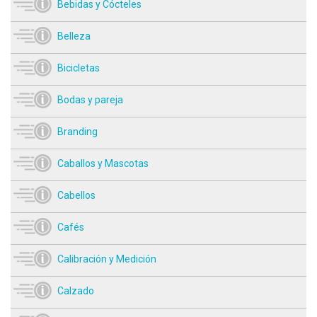
Bebidas y Cócteles
Belleza
Bicicletas
Bodas y pareja
Branding
Caballos y Mascotas
Cabellos
Cafés
Calibración y Medición
Calzado