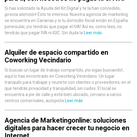
Si has solicitado la Ayuda del Kit Digital y te la han concedido,
¡presta atención! Esto te interesa. Nuestra agencia de marketing
se encuentra en Canarias y si tu domicilio fiscal están en España
peninsular, ¡no tendrás que pagar el IVA! Así es, como lees, no
tendrás que pagar IVA ni IGIC. Sin duda la
Leer más
Alquiler de espacio compartido en
Coworking Vecindario
Si buscas un lugar de trabajo compartido, ¡no sigas buscando!,
aquí lo has encontrado en Coworking Vecindario. Un lugar
tranquilo para trabajar y reunirte con clientes o proveedores, en el
que tendrás privacidad y tranquilidad, sin ruidos. El local se
encuentra a pie de calle y está bien ubicado, cercano a varios
centros comerciales, autopista
Leer más
Agencia de Marketingonline: soluciones
digitales para hacer crecer tu negocio en
Internet