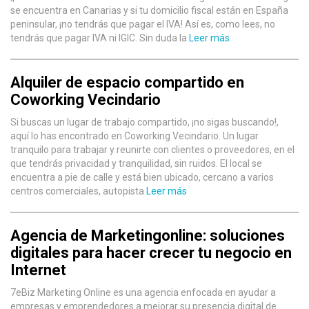
se encuentra en Canarias y si tu domicilio fiscal están en España
peninsular, ¡no tendrás que pagar el IVA! Así es, como lees, no
tendrás que pagar IVA ni IGIC. Sin duda la
Leer más
Alquiler de espacio compartido en
Coworking Vecindario
Si buscas un lugar de trabajo compartido, ¡no sigas buscando!,
aquí lo has encontrado en Coworking Vecindario. Un lugar
tranquilo para trabajar y reunirte con clientes o proveedores, en el
que tendrás privacidad y tranquilidad, sin ruidos. El local se
encuentra a pie de calle y está bien ubicado, cercano a varios
centros comerciales, autopista
Leer más
Agencia de Marketingonline: soluciones
digitales para hacer crecer tu negocio en
Internet
7eBiz Marketing Online es una agencia enfocada en ayudar a
empresas y emprendedores a mejorar su presencia digital de