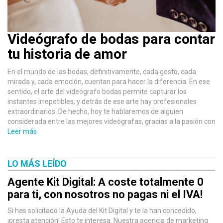
Videógrafo de bodas para contar
tu historia de amor
En el mundo de las bodas, definitivamente, cada gesto, cada
mirada y, cada emoción, cuentan para hacer la diferencia. En ese
sentido, el arte del videógrafo bodas permite capturar los
instantes irrepetibles, y detrás de ese arte hay profesionales
extraordinarios. De hecho, hoy te hablaremos de alguien
considerada entre las mejores videógrafas, gracias a la pasión con
Leer más
LO MÁS LEÍDO
Agente Kit Digital: A coste totalmente 0
para ti, con nosotros no pagas ni el IVA!
Si has solicitado la Ayuda del Kit Digital y te la han concedido,
¡presta atención! Esto te interesa. Nuestra agencia de marketing