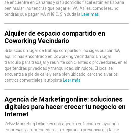
se encuentra en Canarias y si tu domicilio fiscal están en España
peninsular, ¡no tendrás que pagar el IVA! Así es, como lees, no
tendrás que pagar IVA ni IGIC. Sin duda la
Leer más
Alquiler de espacio compartido en
Coworking Vecindario
Si buscas un lugar de trabajo compartido, ¡no sigas buscando!,
aquí lo has encontrado en Coworking Vecindario. Un lugar
tranquilo para trabajar y reunirte con clientes o proveedores, en el
que tendrás privacidad y tranquilidad, sin ruidos. El local se
encuentra a pie de calle y está bien ubicado, cercano a varios
centros comerciales, autopista
Leer más
Agencia de Marketingonline: soluciones
digitales para hacer crecer tu negocio en
Internet
7eBiz Marketing Online es una agencia enfocada en ayudar a
empresas y emprendedores a mejorar su presencia digital de