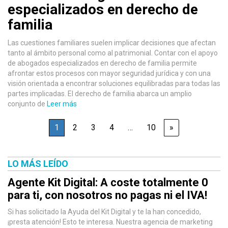
especializados en derecho de
familia
Las cuestiones familiares suelen implicar decisiones que afectan
tanto al ámbito personal como al patrimonial. Contar con el apoyo
de abogados especializados en derecho de familia permite
afrontar estos procesos con mayor seguridad jurídica y con una
visión orientada a encontrar soluciones equilibradas para todas las
partes implicadas. El derecho de familia abarca un amplio
conjunto de
Leer más
1
2
3
4
…
10
»
LO MÁS LEÍDO
Agente Kit Digital: A coste totalmente 0
para ti, con nosotros no pagas ni el IVA!
Si has solicitado la Ayuda del Kit Digital y te la han concedido,
¡presta atención! Esto te interesa. Nuestra agencia de marketing