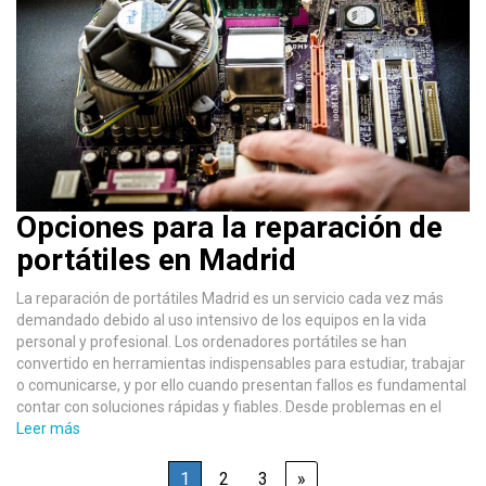
Opciones para la reparación de
portátiles en Madrid
La reparación de portátiles Madrid es un servicio cada vez más
demandado debido al uso intensivo de los equipos en la vida
personal y profesional. Los ordenadores portátiles se han
convertido en herramientas indispensables para estudiar, trabajar
o comunicarse, y por ello cuando presentan fallos es fundamental
contar con soluciones rápidas y fiables. Desde problemas en el
Leer más
1
2
3
»