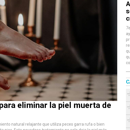
A
s
c
7e
ay
pr
re
qu
qu
co
C
para eliminar la piel muerta de
iento natural relajante que utiliza peces garra rufa o bien
a pies. Este novedoso tratamiento no solo deja la piel más