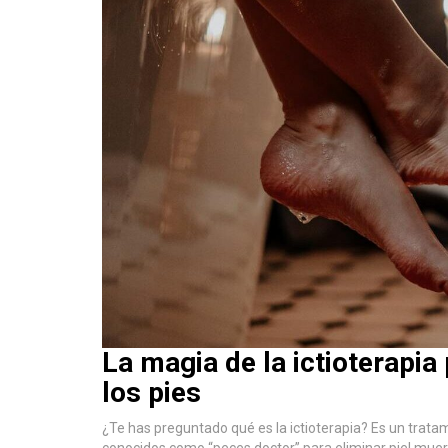
La magia de la ictioterapia 
los pies
¿Te has preguntado qué es la ictioterapia? Es un tratam
conocidos como “peces doctor” para eliminar piel muert