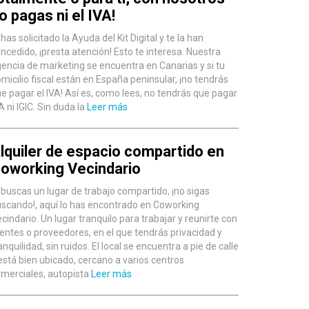
o pagas ni el IVA!
 has solicitado la Ayuda del Kit Digital y te la han
ncedido, ¡presta atención! Esto te interesa. Nuestra
encia de marketing se encuentra en Canarias y si tu
micilio fiscal están en España peninsular, ¡no tendrás
e pagar el IVA! Así es, como lees, no tendrás que pagar
A ni IGIC. Sin duda la
Leer más
lquiler de espacio compartido en
oworking Vecindario
 buscas un lugar de trabajo compartido, ¡no sigas
scando!, aquí lo has encontrado en Coworking
cindario. Un lugar tranquilo para trabajar y reunirte con
ientes o proveedores, en el que tendrás privacidad y
anquilidad, sin ruidos. El local se encuentra a pie de calle
está bien ubicado, cercano a varios centros
merciales, autopista
Leer más