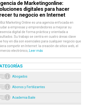
gencia de Marketingonline:
oluciones digitales para hacer
recer tu negocio en Internet
Biz Marketing Online es una agencia enfocada en
udar a empresas y emprendedores a mejorar su
esencia digital de forma práctica y orientada a
sultados. Su trabajo se centra en cuatro áreas clave
e hoy en día son esenciales para cualquier negocio que
iera competir en Internet: la creación de sitios web, el
mercio electrónico,
Leer más
ATEGORÍAS
Abogados
Abonos y Fertilizantes
Academia Baile