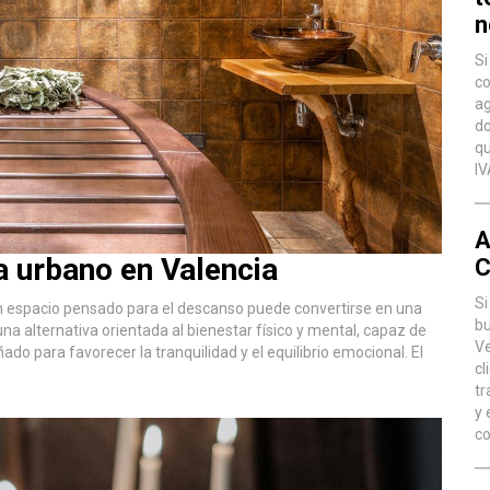
n
Si
co
ag
do
qu
IV
A
a urbano en Valencia
C
Si
un espacio pensado para el descanso puede convertirse en una
bu
a alternativa orientada al bienestar físico y mental, capaz de
Ve
 para favorecer la tranquilidad y el equilibrio emocional. El
cl
tr
y 
co