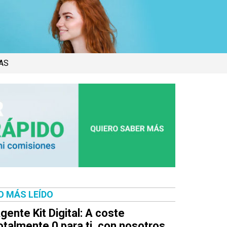
AS
O MÁS LEÍDO
gente Kit Digital: A coste
otalmente 0 para ti, con nosotros