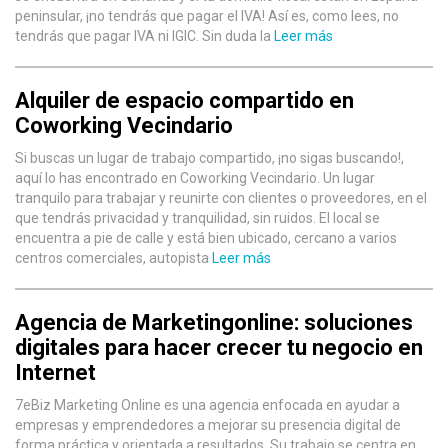
peninsular, ¡no tendrás que pagar el IVA! Así es, como lees, no
tendrás que pagar IVA ni IGIC. Sin duda la
Leer más
Alquiler de espacio compartido en
Coworking Vecindario
Si buscas un lugar de trabajo compartido, ¡no sigas buscando!,
aquí lo has encontrado en Coworking Vecindario. Un lugar
tranquilo para trabajar y reunirte con clientes o proveedores, en el
que tendrás privacidad y tranquilidad, sin ruidos. El local se
encuentra a pie de calle y está bien ubicado, cercano a varios
centros comerciales, autopista
Leer más
Agencia de Marketingonline: soluciones
digitales para hacer crecer tu negocio en
Internet
7eBiz Marketing Online es una agencia enfocada en ayudar a
empresas y emprendedores a mejorar su presencia digital de
forma práctica y orientada a resultados. Su trabajo se centra en