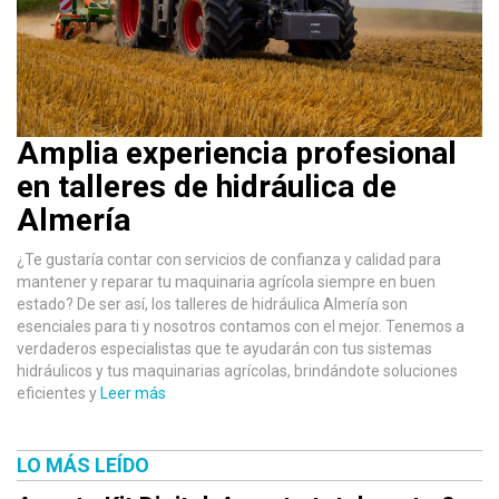
Amplia experiencia profesional
en talleres de hidráulica de
Almería
¿Te gustaría contar con servicios de confianza y calidad para
mantener y reparar tu maquinaria agrícola siempre en buen
estado? De ser así, los talleres de hidráulica Almería son
esenciales para ti y nosotros contamos con el mejor. Tenemos a
verdaderos especialistas que te ayudarán con tus sistemas
hidráulicos y tus maquinarias agrícolas, brindándote soluciones
eficientes y
Leer más
LO MÁS LEÍDO