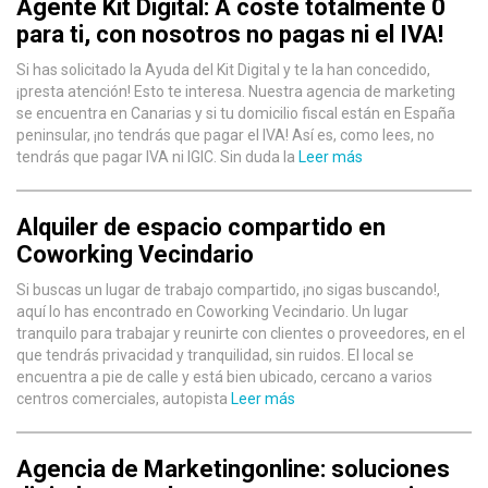
Agente Kit Digital: A coste totalmente 0
para ti, con nosotros no pagas ni el IVA!
Si has solicitado la Ayuda del Kit Digital y te la han concedido,
¡presta atención! Esto te interesa. Nuestra agencia de marketing
se encuentra en Canarias y si tu domicilio fiscal están en España
peninsular, ¡no tendrás que pagar el IVA! Así es, como lees, no
tendrás que pagar IVA ni IGIC. Sin duda la
Leer más
Alquiler de espacio compartido en
Coworking Vecindario
Si buscas un lugar de trabajo compartido, ¡no sigas buscando!,
aquí lo has encontrado en Coworking Vecindario. Un lugar
tranquilo para trabajar y reunirte con clientes o proveedores, en el
que tendrás privacidad y tranquilidad, sin ruidos. El local se
encuentra a pie de calle y está bien ubicado, cercano a varios
centros comerciales, autopista
Leer más
Agencia de Marketingonline: soluciones