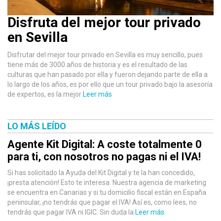
Disfruta del mejor tour privado
en Sevilla
Disfrutar del mejor tour privado en Sevilla es muy sencillo, pues
tiene más de 3000 años de historia y es el resultado de las
culturas que han pasado por ella y fueron dejando parte de ella a
lo largo de los años, es por ello que un tour privado bajo la asesoría
de expertos, es la mejor
Leer más
LO MÁS LEÍDO
Agente Kit Digital: A coste totalmente 0
para ti, con nosotros no pagas ni el IVA!
Si has solicitado la Ayuda del Kit Digital y te la han concedido,
¡presta atención! Esto te interesa. Nuestra agencia de marketing
se encuentra en Canarias y si tu domicilio fiscal están en España
peninsular, ¡no tendrás que pagar el IVA! Así es, como lees, no
tendrás que pagar IVA ni IGIC. Sin duda la
Leer más