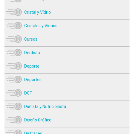
Cristal y Vídrio
Cristales y Vídrios
Cursos
Dentista
Deporte
Deportes
DGT
Dietista y Nutricionista
Diseño Gráfico
Disfraces