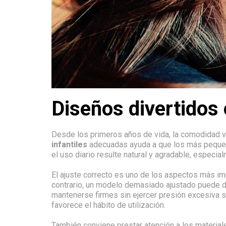
Diseños divertidos 
Desde los primeros años de vida, la comodidad visu
infantiles
adecuadas ayuda a que los más pequeños
el uso diario resulte natural y agradable, especi
El ajuste correcto es uno de los aspectos más i
contrario, un modelo demasiado ajustado puede de
mantenerse firmes sin ejercer presión excesiva so
favorece el hábito de utilización.
También conviene prestar atención a los materiale