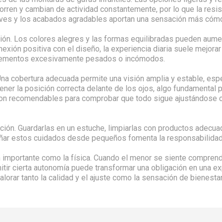
corren y cambian de actividad constantemente, por lo que la resi
aves y los acabados agradables aportan una sensación más cóm
ción. Los colores alegres y las formas equilibradas pueden aumen
exión positiva con el diseño, la experiencia diaria suele mejora
do elementos excesivamente pesados o incómodos.
 Una cobertura adecuada permite una visión amplia y estable, es
er la posición correcta delante de los ojos, algo fundamental p
son recomendables para comprobar que todo sigue ajustándose c
vación. Guardarlas en un estuche, limpiarlas con productos adecua
nseñar estos cuidados desde pequeños fomenta la responsabilida
mportante como la física. Cuando el menor se siente comprendido
itir cierta autonomía puede transformar una obligación en una ex
orar tanto la calidad y el ajuste como la sensación de bienestar 