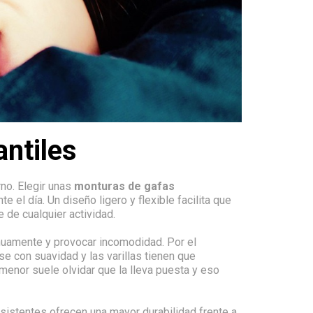
antiles
rno. Elegir unas
monturas de gafas
l día. Un diseño ligero y flexible facilita que
 de cualquier actividad.
nuamente y provocar incomodidad. Por el
e con suavidad y las varillas tienen que
 menor suele olvidar que la lleva puesta y eso
esistentes ofrecen una mayor durabilidad frente a