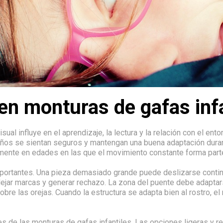
en monturas de gafas inf
al influye en el aprendizaje, la lectura y la relación con el ento
 se sientan seguros y mantengan una buena adaptación durante e
almente en edades en las que el movimiento constante forma parte
mportantes. Una pieza demasiado grande puede deslizarse conti
jar marcas y generar rechazo. La zona del puente debe adaptars
bre las orejas. Cuando la estructura se adapta bien al rostro, el
s de las monturas de gafas infantiles. Las opciones ligeras y r