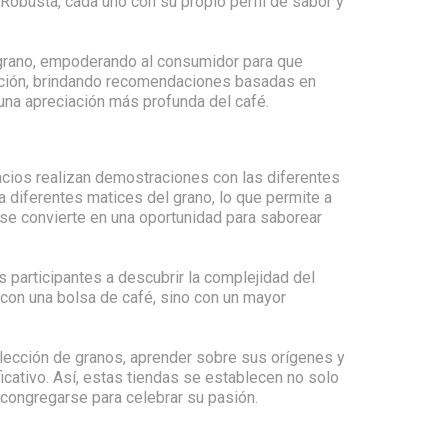
Robusta, cada uno con su propio perfil de sabor y
 grano, empoderando al consumidor para que
lección, brindando recomendaciones basadas en
una apreciación más profunda del café.
acios realizan demostraciones con las diferentes
a diferentes matices del grano, lo que permite a
 se convierte en una oportunidad para saborear
s participantes a descubrir la complejidad del
a con una bolsa de café, sino con un mayor
elección de granos, aprender sobre sus orígenes y
cativo. Así, estas tiendas se establecen no solo
 congregarse para celebrar su pasión.