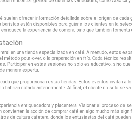
pueden encontrar granos de distintas variedades, como Arábica y 
fé suelen ofrecer información detallada sobre el origen de cada
s baristas están disponibles para guiar a los clientes en la se
o enriquece la experiencia de compra, sino que también fomenta 
stación
central en una tienda especializada en café. A menudo, estos esp
l método pour-over, o la preparación en frío. Cada técnica resalt
ras. Participar en estas sesiones no solo es educativo, sino que
 de manera experta.
acada que proporcionan estas tiendas. Estos eventos invitan a lo
o habrían notado anteriormente. Al final, el cliente no solo se v
experiencia enriquecedora y placentera. Visionar el proceso de s
 convierten la acción de comprar café en algo mucho más signifi
ros de cultura cafetera, donde los entusiastas del café pueden