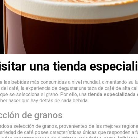
isitar una tienda especial
 de las bebidas más consumidas a nivel mundial, cimentando su lug
del café, la experiencia de degustar una taza de café de alta ca
 que se selecciona el grano. Por ello, una
tienda especializada 
aber hacer que hay detrás de cada bebida.
cción de granos
dadosa selección de granos, provenientes de las mejores regio
 variedad de café posee características únicas que responden a fa