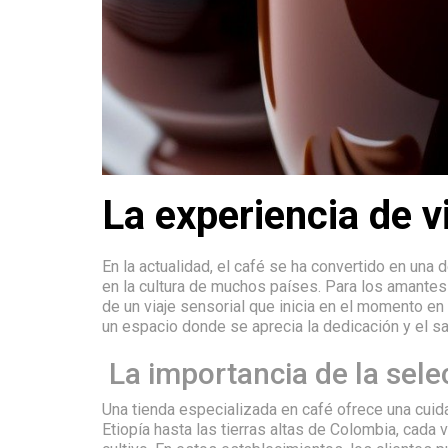
La experiencia de v
En la actualidad, el café se ha convertido en una
en la cultura de muchos países. Para los amantes 
de un viaje sensorial que inicia en el momento en
un espacio donde se aprecia la dedicación y el s
La importancia de la sele
Una tienda especializada en café ofrece una cui
Etiopía hasta las tierras altas de Colombia, cada