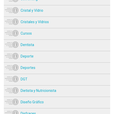
Cristal y Vídrio
Cristales y Vídrios
Cursos
Dentista
Deporte
Deportes
DGT
Dietista y Nutricionista
Diseño Gráfico
Disfraces