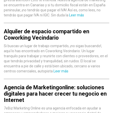
se encuentra en Canarias y si tu domicilio fiscal están en España
peninsular, ¡no tendrás que pagar el IVA! Así es, como lees, no
tendrás que pagar IVA ni IGIC. Sin duda la
Leer más
Alquiler de espacio compartido en
Coworking Vecindario
Si buscas un lugar de trabajo compartido, ¡no sigas buscando!,
aquí lo has encontrado en Coworking Vecindario. Un lugar
tranquilo para trabajar y reunirte con clientes o proveedores, en el
que tendrás privacidad y tranquilidad, sin ruidos. El local se
encuentra a pie de calle y está bien ubicado, cercano a varios
centros comerciales, autopista
Leer más
Agencia de Marketingonline: soluciones
digitales para hacer crecer tu negocio en
Internet
7eBiz Marketing Online es una agencia enfocada en ayudar a