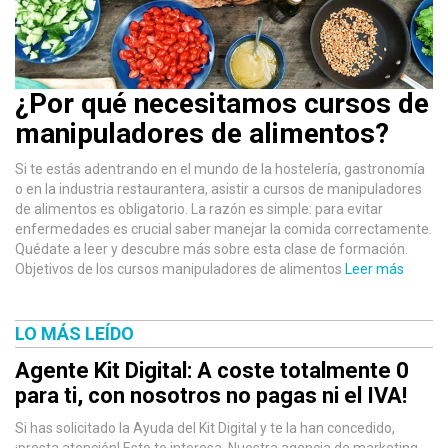
¿Por qué necesitamos cursos de
manipuladores de alimentos?
Si te estás adentrando en el mundo de la hostelería, gastronomía
o en la industria restaurantera, asistir a cursos de manipuladores
de alimentos es obligatorio. La razón es simple: para evitar
enfermedades es crucial saber manejar la comida correctamente.
Quédate a leer y descubre más sobre esta clase de formación.
Objetivos de los cursos manipuladores de alimentos
Leer más
LO MÁS LEÍDO
Agente Kit Digital: A coste totalmente 0
para ti, con nosotros no pagas ni el IVA!
Si has solicitado la Ayuda del Kit Digital y te la han concedido,
¡presta atención! Esto te interesa. Nuestra agencia de marketing