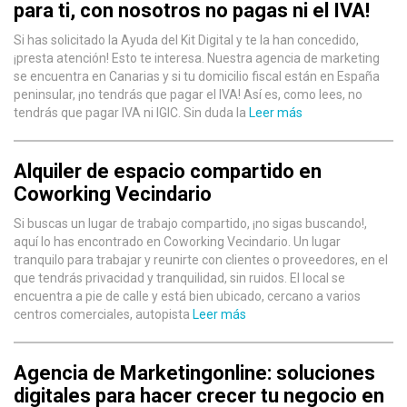
para ti, con nosotros no pagas ni el IVA!
Si has solicitado la Ayuda del Kit Digital y te la han concedido,
¡presta atención! Esto te interesa. Nuestra agencia de marketing
se encuentra en Canarias y si tu domicilio fiscal están en España
peninsular, ¡no tendrás que pagar el IVA! Así es, como lees, no
tendrás que pagar IVA ni IGIC. Sin duda la
Leer más
Alquiler de espacio compartido en
Coworking Vecindario
Si buscas un lugar de trabajo compartido, ¡no sigas buscando!,
aquí lo has encontrado en Coworking Vecindario. Un lugar
tranquilo para trabajar y reunirte con clientes o proveedores, en el
que tendrás privacidad y tranquilidad, sin ruidos. El local se
encuentra a pie de calle y está bien ubicado, cercano a varios
centros comerciales, autopista
Leer más
Agencia de Marketingonline: soluciones
digitales para hacer crecer tu negocio en