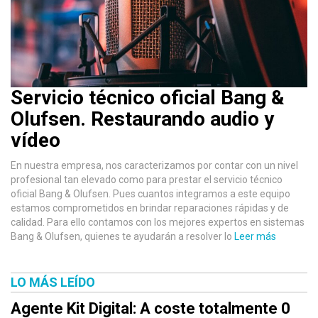
Servicio técnico oficial Bang &
Olufsen. Restaurando audio y
vídeo
En nuestra empresa, nos caracterizamos por contar con un nivel
profesional tan elevado como para prestar el servicio técnico
oficial Bang & Olufsen. Pues cuantos integramos a este equipo
estamos comprometidos en brindar reparaciones rápidas y de
calidad. Para ello contamos con los mejores expertos en sistemas
Bang & Olufsen, quienes te ayudarán a resolver lo
Leer más
LO MÁS LEÍDO
Agente Kit Digital: A coste totalmente 0