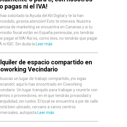
o pagas ni el IVA!
 has solicitado la Ayuda del Kit Digital y te la han
ncedido, ¡presta atención! Esto te interesa. Nuestra
encia de marketing se encuentra en Canarias y si tu
micilio fiscal están en España peninsular, ¡no tendrás
e pagar el IVA! Así es, como lees, no tendrás que pagar
A ni IGIC. Sin duda la
Leer más
lquiler de espacio compartido en
oworking Vecindario
 buscas un lugar de trabajo compartido, ¡no sigas
scando!, aquí lo has encontrado en Coworking
cindario. Un lugar tranquilo para trabajar y reunirte con
ientes o proveedores, en el que tendrás privacidad y
anquilidad, sin ruidos. El local se encuentra a pie de calle
está bien ubicado, cercano a varios centros
merciales, autopista
Leer más