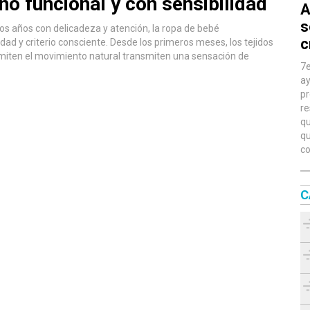
ño funcional y con sensibilidad
A
s
años con delicadeza y atención, la ropa de bebé
c
idad y criterio consciente. Desde los primeros meses, los tejidos
ermiten el movimiento natural transmiten una sensación de
7e
ay
pr
re
qu
qu
co
C