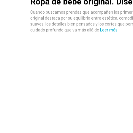
Ropa de bebé original. Dise
Cuando buscamos prendas que acompañen los primeros 
original destaca por su equilibrio entre estética, comod
suaves, los detalles bien pensados y los cortes que p
cuidado profundo que va más allá de
Leer más