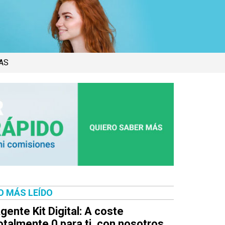
AS
O MÁS LEÍDO
gente Kit Digital: A coste
otalmente 0 para ti, con nosotros