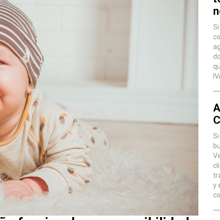
n
Si
co
ag
do
qu
IV
A
C
Si
bu
Ve
cl
tr
y 
co