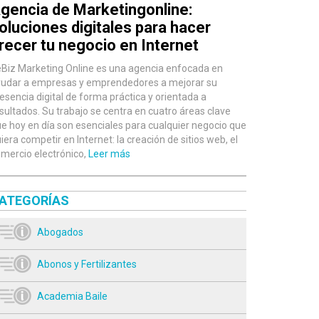
gencia de Marketingonline:
oluciones digitales para hacer
recer tu negocio en Internet
Biz Marketing Online es una agencia enfocada en
udar a empresas y emprendedores a mejorar su
esencia digital de forma práctica y orientada a
sultados. Su trabajo se centra en cuatro áreas clave
e hoy en día son esenciales para cualquier negocio que
iera competir en Internet: la creación de sitios web, el
mercio electrónico,
Leer más
ATEGORÍAS
Abogados
Abonos y Fertilizantes
Academia Baile