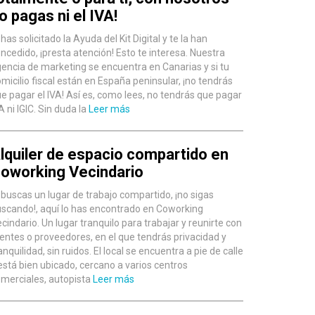
o pagas ni el IVA!
 has solicitado la Ayuda del Kit Digital y te la han
ncedido, ¡presta atención! Esto te interesa. Nuestra
encia de marketing se encuentra en Canarias y si tu
micilio fiscal están en España peninsular, ¡no tendrás
e pagar el IVA! Así es, como lees, no tendrás que pagar
A ni IGIC. Sin duda la
Leer más
lquiler de espacio compartido en
oworking Vecindario
 buscas un lugar de trabajo compartido, ¡no sigas
scando!, aquí lo has encontrado en Coworking
cindario. Un lugar tranquilo para trabajar y reunirte con
ientes o proveedores, en el que tendrás privacidad y
anquilidad, sin ruidos. El local se encuentra a pie de calle
está bien ubicado, cercano a varios centros
merciales, autopista
Leer más