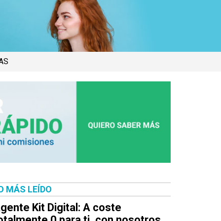
AS
O MÁS LEÍDO
gente Kit Digital: A coste
otalmente 0 para ti, con nosotros