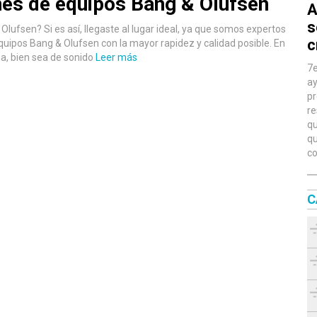
nes de equipos Bang & Olufsen
A
s
lufsen? Si es así, llegaste al lugar ideal, ya que somos expertos
c
equipos Bang & Olufsen con la mayor rapidez y calidad posible. En
ma, bien sea de sonido
Leer más
7e
ay
pr
re
qu
qu
co
C