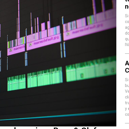
n
Si
co
ag
do
qu
IV
A
C
Si
bu
Ve
cl
tr
y 
co