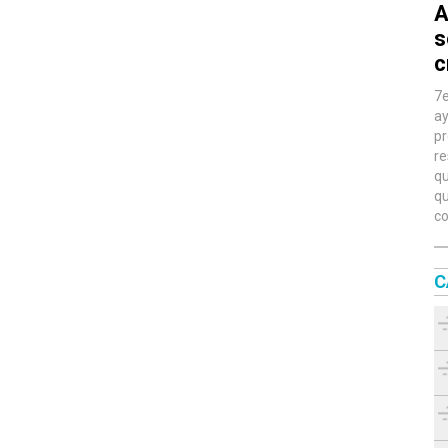
A
s
c
7e
ay
pr
re
qu
qu
co
C