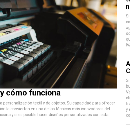
n
Si
co
ag
do
qu
IV
A
C
Si
bu
 y cómo funciona
Ve
cl
a personalización textil y de objetos. Su capacidad para ofrecer
tr
ción la convierten en una de las técnicas más innovadoras del
y 
ciona y si es posible hacer diseños personalizados con esta
co