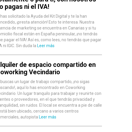
o pagas ni el IVA!
 has solicitado la Ayuda del Kit Digital y te la han
ncedido, ¡presta atención! Esto te interesa. Nuestra
encia de marketing se encuentra en Canarias y si tu
micilio fiscal están en España peninsular, ¡no tendrás
e pagar el IVA! Así es, como lees, no tendrás que pagar
A ni IGIC. Sin duda la
Leer más
lquiler de espacio compartido en
oworking Vecindario
 buscas un lugar de trabajo compartido, ¡no sigas
scando!, aquí lo has encontrado en Coworking
cindario. Un lugar tranquilo para trabajar y reunirte con
ientes o proveedores, en el que tendrás privacidad y
anquilidad, sin ruidos. El local se encuentra a pie de calle
está bien ubicado, cercano a varios centros
merciales, autopista
Leer más