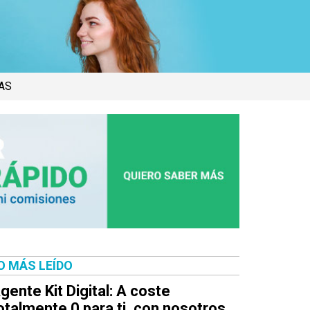
AS
O MÁS LEÍDO
gente Kit Digital: A coste
otalmente 0 para ti, con nosotros