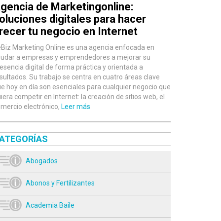
gencia de Marketingonline:
oluciones digitales para hacer
recer tu negocio en Internet
Biz Marketing Online es una agencia enfocada en
udar a empresas y emprendedores a mejorar su
esencia digital de forma práctica y orientada a
sultados. Su trabajo se centra en cuatro áreas clave
e hoy en día son esenciales para cualquier negocio que
iera competir en Internet: la creación de sitios web, el
mercio electrónico,
Leer más
ATEGORÍAS
Abogados
Abonos y Fertilizantes
Academia Baile