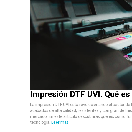
Impresión DTF UVI. Qué es
La impresión DTF UVI está revolucionando el sector de l
acabados de alta calidad, resistentes y con gran defini
mercado. En este artículo descubrirás qué es, cómo fun
tecnología.
Leer más