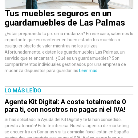
Tus muebles seguros en un
guardamuebles de Las Palmas
¿Estás preparando tu próxima mudanza? En ese caso, sabemos lo
importante que es mantener en buen estado tus muebles o
cualquier objeto de valor mientras no los utilizas.
Afortunadamente, existen los guardamuebles Las Palmas, un
servicio que te encantará. ¿Qué es un guardamuebles? Son
compartimentos individuales gestionados por una empresa de
mudanza dispuestos para guardar las
Leer más
LO MÁS LEÍDO
Agente Kit Digital: A coste totalmente 0
para ti, con nosotros no pagas ni el IVA!
Si has solicitado la Ayuda del Kit Digital y te la han concedido,
¡presta atención! Esto te interesa. Nuestra agencia de marketing
se encuentra en Canarias y si tu domicilio fiscal están en España