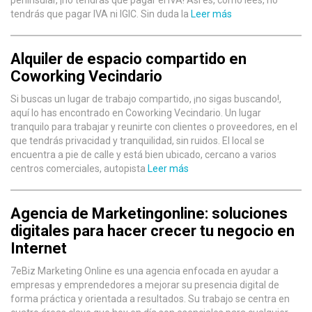
peninsular, ¡no tendrás que pagar el IVA! Así es, como lees, no
tendrás que pagar IVA ni IGIC. Sin duda la
Leer más
Alquiler de espacio compartido en
Coworking Vecindario
Si buscas un lugar de trabajo compartido, ¡no sigas buscando!,
aquí lo has encontrado en Coworking Vecindario. Un lugar
tranquilo para trabajar y reunirte con clientes o proveedores, en el
que tendrás privacidad y tranquilidad, sin ruidos. El local se
encuentra a pie de calle y está bien ubicado, cercano a varios
centros comerciales, autopista
Leer más
Agencia de Marketingonline: soluciones
digitales para hacer crecer tu negocio en
Internet
7eBiz Marketing Online es una agencia enfocada en ayudar a
empresas y emprendedores a mejorar su presencia digital de
forma práctica y orientada a resultados. Su trabajo se centra en