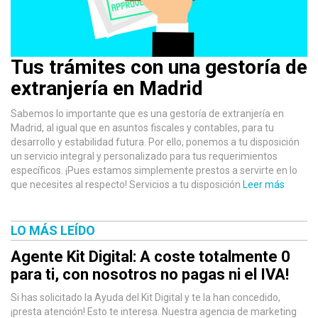
Tus trámites con una gestoría de
extranjería en Madrid
Sabemos lo importante que es una gestoría de extranjería en
Madrid, al igual que en asuntos fiscales y contables, para tu
desarrollo y estabilidad futura. Por ello, ponemos a tu disposición
un servicio integral y personalizado para tus requerimientos
específicos. ¡Pues estamos simplemente prestos a servirte en lo
que necesites al respecto! Servicios a tu disposición
Leer más
LO MÁS LEÍDO
Agente Kit Digital: A coste totalmente 0
para ti, con nosotros no pagas ni el IVA!
Si has solicitado la Ayuda del Kit Digital y te la han concedido,
¡presta atención! Esto te interesa. Nuestra agencia de marketing