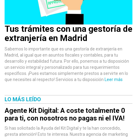
Tus trámites con una gestoría de
extranjería en Madrid
Sabemos lo importante que es una gestoría de extranjería en
Madrid, al igual que en asuntos fiscales y contables, para tu
desarrollo y estabilidad futura. Por ello, ponemos a tu disposición
un servicio integral y personalizado para tus requerimientos
específicos. ¡Pues estamos simplemente prestos a servirte en lo
que necesites al respecto! Servicios a tu disposición
Leer más
LO MÁS LEÍDO
Agente Kit Digital: A coste totalmente 0
para ti, con nosotros no pagas ni el IVA!
Si has solicitado la Ayuda del Kit Digital y te la han concedido,
¡presta atención! Esto te interesa. Nuestra agencia de marketing