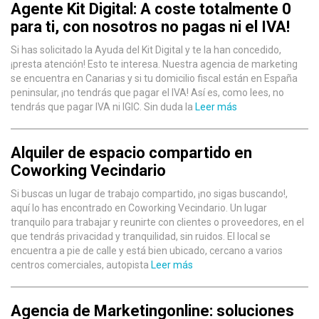
Agente Kit Digital: A coste totalmente 0
para ti, con nosotros no pagas ni el IVA!
Si has solicitado la Ayuda del Kit Digital y te la han concedido,
¡presta atención! Esto te interesa. Nuestra agencia de marketing
se encuentra en Canarias y si tu domicilio fiscal están en España
peninsular, ¡no tendrás que pagar el IVA! Así es, como lees, no
tendrás que pagar IVA ni IGIC. Sin duda la
Leer más
Alquiler de espacio compartido en
Coworking Vecindario
Si buscas un lugar de trabajo compartido, ¡no sigas buscando!,
aquí lo has encontrado en Coworking Vecindario. Un lugar
tranquilo para trabajar y reunirte con clientes o proveedores, en el
que tendrás privacidad y tranquilidad, sin ruidos. El local se
encuentra a pie de calle y está bien ubicado, cercano a varios
centros comerciales, autopista
Leer más
Agencia de Marketingonline: soluciones