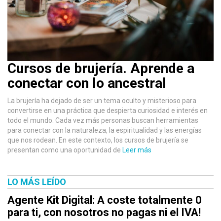
Cursos de brujería. Aprende a
conectar con lo ancestral
La brujería ha dejado de ser un tema oculto y misterioso para
convertirse en una práctica que despierta curiosidad e interés en
todo el mundo. Cada vez más personas buscan herramientas
para conectar con la naturaleza, la espiritualidad y las energías
que nos rodean. En este contexto, los cursos de brujería se
presentan como una oportunidad de
Leer más
LO MÁS LEÍDO
Agente Kit Digital: A coste totalmente 0
para ti, con nosotros no pagas ni el IVA!