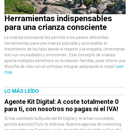
Herramientas indispensables
para una crianza consciente
La crianza consciente les permite a los padres diferentes
herramientas para una crianza educada y acompañar el
crecimiento de los hijos desde el respeto y la empatía, conectando
con sus necesidades y emociones. Este concepto de crianza
aporta múltiples beneficios en la relación familiar, pues ofrece una
filosofía de vida con un enfoque integral, adoptando lo mejor
Leer
más
LO MÁS LEÍDO
Agente Kit Digital: A coste totalmente 0
para ti, con nosotros no pagas ni el IVA!
Si has solicitado la Ayuda del Kit Digital y te la han concedido,
¡presta atención! Esto te interesa. Nuestra agencia de marketing