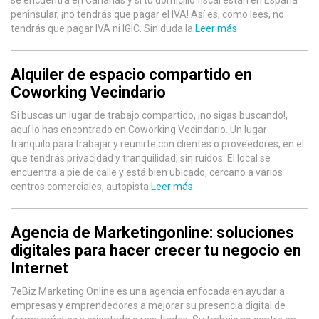
se encuentra en Canarias y si tu domicilio fiscal están en España
peninsular, ¡no tendrás que pagar el IVA! Así es, como lees, no
tendrás que pagar IVA ni IGIC. Sin duda la
Leer más
Alquiler de espacio compartido en
Coworking Vecindario
Si buscas un lugar de trabajo compartido, ¡no sigas buscando!,
aquí lo has encontrado en Coworking Vecindario. Un lugar
tranquilo para trabajar y reunirte con clientes o proveedores, en el
que tendrás privacidad y tranquilidad, sin ruidos. El local se
encuentra a pie de calle y está bien ubicado, cercano a varios
centros comerciales, autopista
Leer más
Agencia de Marketingonline: soluciones
digitales para hacer crecer tu negocio en
Internet
7eBiz Marketing Online es una agencia enfocada en ayudar a
empresas y emprendedores a mejorar su presencia digital de