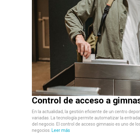
Control de acceso a gimnas
En la actualidad, la gestión eficiente de un centro depo
variadas. La tecnología permite automatizar la entrada 
del negocio. El control de acceso gimnasio es uno de 
negocios.
Leer más