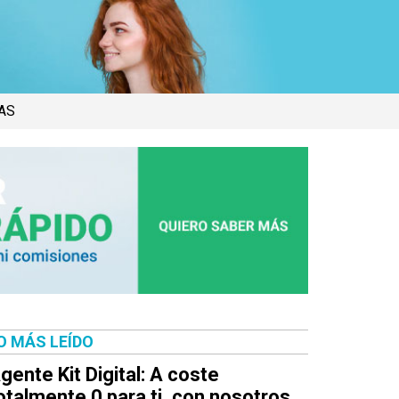
AS
O MÁS LEÍDO
gente Kit Digital: A coste
otalmente 0 para ti, con nosotros