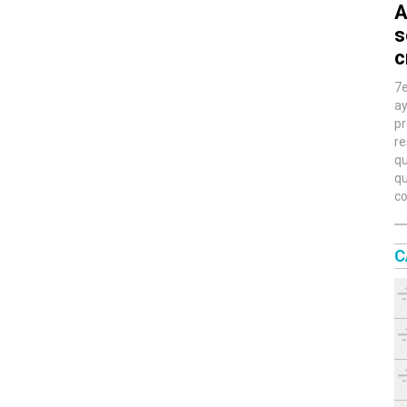
A
s
c
7e
ay
pr
re
qu
qu
co
C