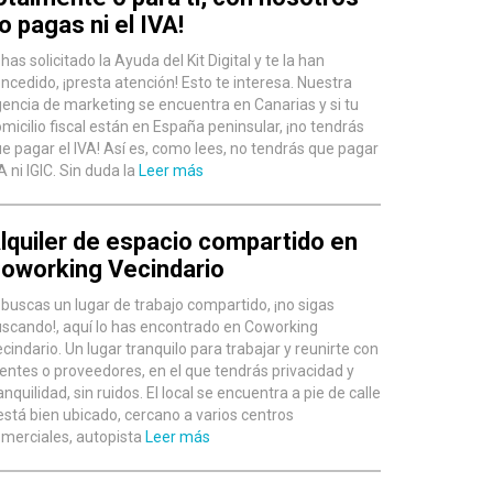
o pagas ni el IVA!
 has solicitado la Ayuda del Kit Digital y te la han
ncedido, ¡presta atención! Esto te interesa. Nuestra
encia de marketing se encuentra en Canarias y si tu
micilio fiscal están en España peninsular, ¡no tendrás
e pagar el IVA! Así es, como lees, no tendrás que pagar
A ni IGIC. Sin duda la
Leer más
lquiler de espacio compartido en
oworking Vecindario
 buscas un lugar de trabajo compartido, ¡no sigas
scando!, aquí lo has encontrado en Coworking
cindario. Un lugar tranquilo para trabajar y reunirte con
ientes o proveedores, en el que tendrás privacidad y
anquilidad, sin ruidos. El local se encuentra a pie de calle
está bien ubicado, cercano a varios centros
merciales, autopista
Leer más