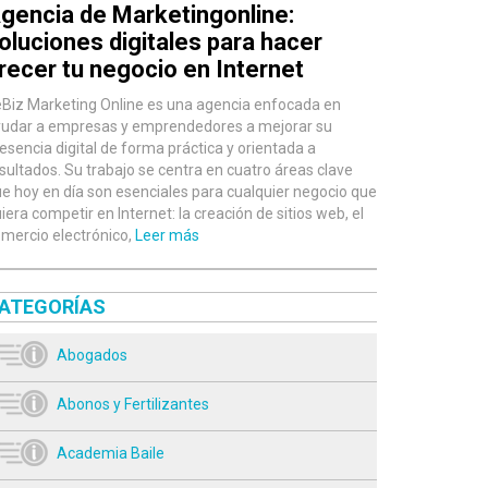
gencia de Marketingonline:
oluciones digitales para hacer
recer tu negocio en Internet
Biz Marketing Online es una agencia enfocada en
udar a empresas y emprendedores a mejorar su
esencia digital de forma práctica y orientada a
sultados. Su trabajo se centra en cuatro áreas clave
e hoy en día son esenciales para cualquier negocio que
iera competir en Internet: la creación de sitios web, el
mercio electrónico,
Leer más
ATEGORÍAS
Abogados
Abonos y Fertilizantes
Academia Baile