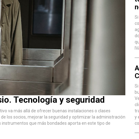
n
Si
co
ag
do
qu
IV
A
C
Si
bu
io. Tecnología y seguridad
Ve
cl
rtivo va más allá de ofrecer buenas instalaciones o clases
tr
de los socios, mejorar la seguridad y optimizar la administración
y 
los instrumentos que más bondades aporta en este tipo de
co