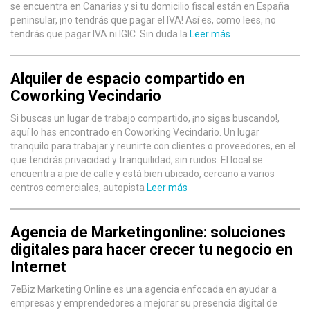
se encuentra en Canarias y si tu domicilio fiscal están en España
peninsular, ¡no tendrás que pagar el IVA! Así es, como lees, no
tendrás que pagar IVA ni IGIC. Sin duda la
Leer más
Alquiler de espacio compartido en
Coworking Vecindario
Si buscas un lugar de trabajo compartido, ¡no sigas buscando!,
aquí lo has encontrado en Coworking Vecindario. Un lugar
tranquilo para trabajar y reunirte con clientes o proveedores, en el
que tendrás privacidad y tranquilidad, sin ruidos. El local se
encuentra a pie de calle y está bien ubicado, cercano a varios
centros comerciales, autopista
Leer más
Agencia de Marketingonline: soluciones
digitales para hacer crecer tu negocio en
Internet
7eBiz Marketing Online es una agencia enfocada en ayudar a
empresas y emprendedores a mejorar su presencia digital de