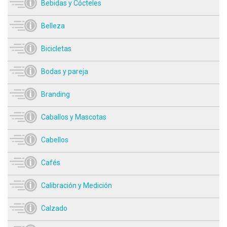
Bebidas y Cócteles
Belleza
Bicicletas
Bodas y pareja
Branding
Caballos y Mascotas
Cabellos
Cafés
Calibración y Medición
Calzado