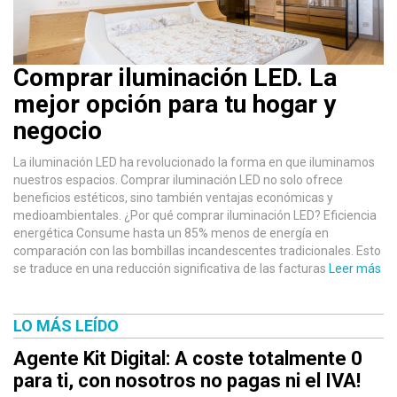
Comprar iluminación LED. La
mejor opción para tu hogar y
negocio
La iluminación LED ha revolucionado la forma en que iluminamos
nuestros espacios. Comprar iluminación LED no solo ofrece
beneficios estéticos, sino también ventajas económicas y
medioambientales. ¿Por qué comprar iluminación LED? Eficiencia
energética Consume hasta un 85% menos de energía en
comparación con las bombillas incandescentes tradicionales. Esto
se traduce en una reducción significativa de las facturas
Leer más
LO MÁS LEÍDO
Agente Kit Digital: A coste totalmente 0
para ti, con nosotros no pagas ni el IVA!