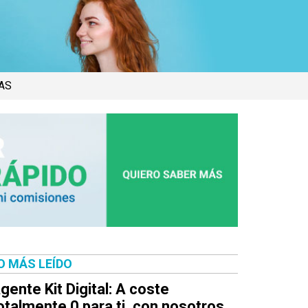
AS
O MÁS LEÍDO
gente Kit Digital: A coste
otalmente 0 para ti, con nosotros