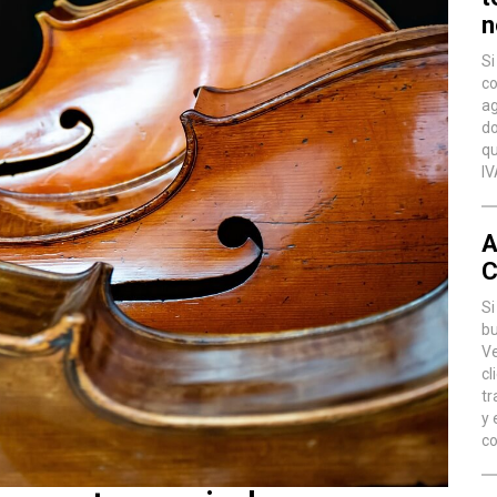
n
Si
co
ag
do
qu
IV
A
C
Si
bu
Ve
cl
tr
y 
co