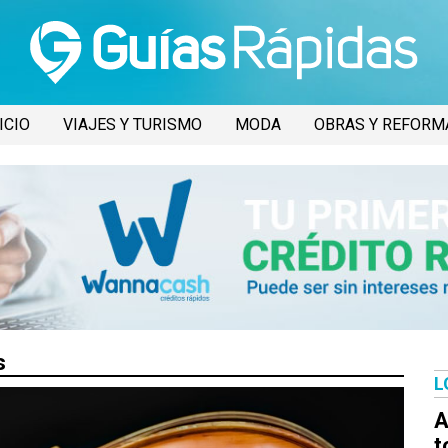
ICIO
VIAJES Y TURISMO
MODA
OBRAS Y REFORM
s
L
A
t