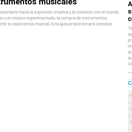
strumentos musicales
A
s
cionante hacia la expresión creativa y la conexión con el mundo
c
sta o un músico experimentado, la compra de instrumentos
nte tu experiencia musical. Esta guía proporcionará consejos
7e
ay
pr
re
qu
qu
co
C