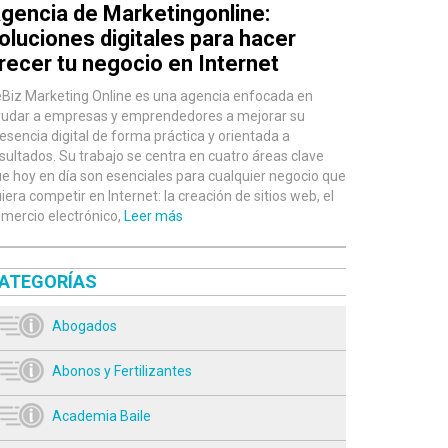
gencia de Marketingonline:
oluciones digitales para hacer
recer tu negocio en Internet
Biz Marketing Online es una agencia enfocada en
udar a empresas y emprendedores a mejorar su
esencia digital de forma práctica y orientada a
sultados. Su trabajo se centra en cuatro áreas clave
e hoy en día son esenciales para cualquier negocio que
iera competir en Internet: la creación de sitios web, el
mercio electrónico,
Leer más
ATEGORÍAS
Abogados
Abonos y Fertilizantes
Academia Baile