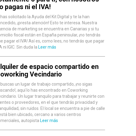
o pagas ni el IVA!
 has solicitado la Ayuda del Kit Digital y te la han
ncedido, ¡presta atención! Esto te interesa. Nuestra
encia de marketing se encuentra en Canarias y si tu
micilio fiscal están en España peninsular, ¡no tendrás
e pagar el IVA! Así es, como lees, no tendrás que pagar
A ni IGIC. Sin duda la
Leer más
lquiler de espacio compartido en
oworking Vecindario
 buscas un lugar de trabajo compartido, ¡no sigas
scando!, aquí lo has encontrado en Coworking
cindario. Un lugar tranquilo para trabajar y reunirte con
ientes o proveedores, en el que tendrás privacidad y
anquilidad, sin ruidos. El local se encuentra a pie de calle
está bien ubicado, cercano a varios centros
merciales, autopista
Leer más