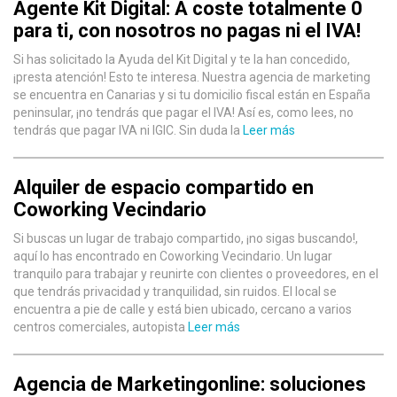
Agente Kit Digital: A coste totalmente 0
para ti, con nosotros no pagas ni el IVA!
Si has solicitado la Ayuda del Kit Digital y te la han concedido,
¡presta atención! Esto te interesa. Nuestra agencia de marketing
se encuentra en Canarias y si tu domicilio fiscal están en España
peninsular, ¡no tendrás que pagar el IVA! Así es, como lees, no
tendrás que pagar IVA ni IGIC. Sin duda la
Leer más
Alquiler de espacio compartido en
Coworking Vecindario
Si buscas un lugar de trabajo compartido, ¡no sigas buscando!,
aquí lo has encontrado en Coworking Vecindario. Un lugar
tranquilo para trabajar y reunirte con clientes o proveedores, en el
que tendrás privacidad y tranquilidad, sin ruidos. El local se
encuentra a pie de calle y está bien ubicado, cercano a varios
centros comerciales, autopista
Leer más
Agencia de Marketingonline: soluciones