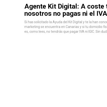
Agente Kit Digital: A coste 
nosotros no pagas ni el IVA
Si has solicitado la Ayuda del Kit Digital y te la han co
marketing se encuentra en Canarias y si tu domicilio fis
es, como lees, no tendrás que pagar IVA ni IGIC. Sin dud