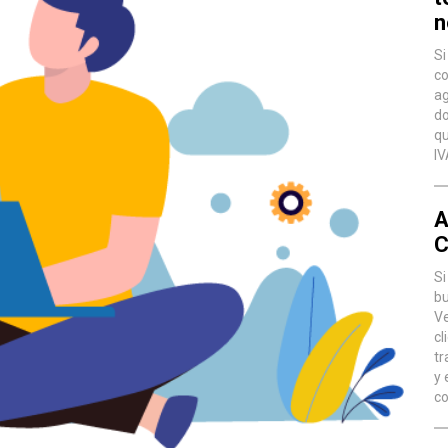
n
Si
co
ag
do
qu
IV
A
C
Si
bu
Ve
cl
tr
y 
co