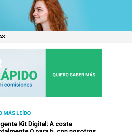
AS
O MÁS LEÍDO
gente Kit Digital: A coste
otalmente 0 para ti, con nosotros