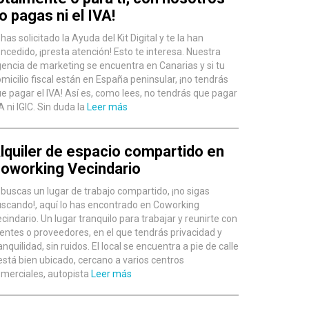
o pagas ni el IVA!
 has solicitado la Ayuda del Kit Digital y te la han
ncedido, ¡presta atención! Esto te interesa. Nuestra
encia de marketing se encuentra en Canarias y si tu
micilio fiscal están en España peninsular, ¡no tendrás
e pagar el IVA! Así es, como lees, no tendrás que pagar
A ni IGIC. Sin duda la
Leer más
lquiler de espacio compartido en
oworking Vecindario
 buscas un lugar de trabajo compartido, ¡no sigas
scando!, aquí lo has encontrado en Coworking
cindario. Un lugar tranquilo para trabajar y reunirte con
ientes o proveedores, en el que tendrás privacidad y
anquilidad, sin ruidos. El local se encuentra a pie de calle
está bien ubicado, cercano a varios centros
merciales, autopista
Leer más