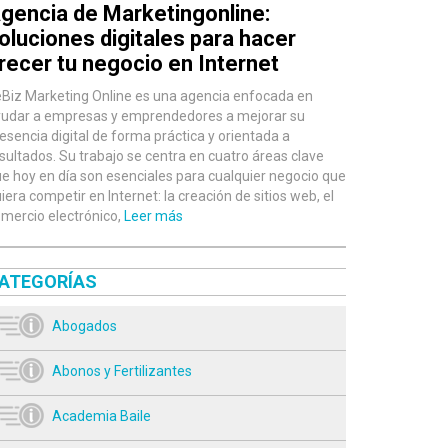
gencia de Marketingonline:
oluciones digitales para hacer
recer tu negocio en Internet
Biz Marketing Online es una agencia enfocada en
udar a empresas y emprendedores a mejorar su
esencia digital de forma práctica y orientada a
sultados. Su trabajo se centra en cuatro áreas clave
e hoy en día son esenciales para cualquier negocio que
iera competir en Internet: la creación de sitios web, el
mercio electrónico,
Leer más
ATEGORÍAS
Abogados
Abonos y Fertilizantes
Academia Baile