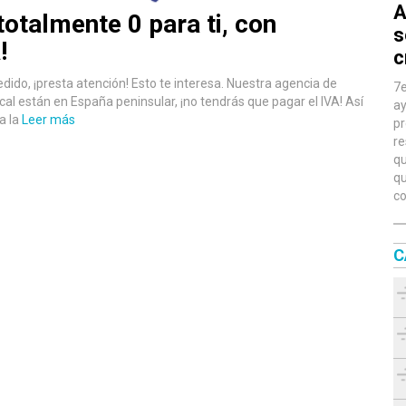
A
totalmente 0 para ti, con
s
!
c
ncedido, ¡presta atención! Esto te interesa. Nuestra agencia de
7e
cal están en España peninsular, ¡no tendrás que pagar el IVA! Así
ay
a la
Leer más
pr
re
qu
qu
co
C