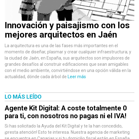
Innovación y paisajismo con los
mejores arquitectos en Jaén
La arquitectura es una de las fases más importantes en el
momento de diseñar, plasmar y crear cualquier infraestructura; y
la ciudad de Jaén, en España, sus arquitectos son impulsores de
grandes desafíos al construir edificaciones que sean amigables
con el medio ambiente, convirtiéndose en una opción válida en la
actualidad, dónde cada árbol de
Leer más
LO MÁS LEÍDO
Agente Kit Digital: A coste totalmente 0
para ti, con nosotros no pagas ni el IVA!
Si has solicitado la Ayuda del Kit Digital y te la han concedido,
¡presta atención! Esto te interesa. Nuestra agencia de marketing
se encuentra en Canarias y si tu domicilio fiscal están en España