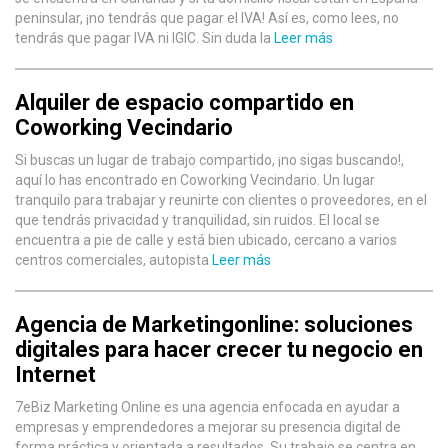
peninsular, ¡no tendrás que pagar el IVA! Así es, como lees, no
tendrás que pagar IVA ni IGIC. Sin duda la
Leer más
Alquiler de espacio compartido en
Coworking Vecindario
Si buscas un lugar de trabajo compartido, ¡no sigas buscando!,
aquí lo has encontrado en Coworking Vecindario. Un lugar
tranquilo para trabajar y reunirte con clientes o proveedores, en el
que tendrás privacidad y tranquilidad, sin ruidos. El local se
encuentra a pie de calle y está bien ubicado, cercano a varios
centros comerciales, autopista
Leer más
Agencia de Marketingonline: soluciones
digitales para hacer crecer tu negocio en
Internet
7eBiz Marketing Online es una agencia enfocada en ayudar a
empresas y emprendedores a mejorar su presencia digital de
forma práctica y orientada a resultados. Su trabajo se centra en