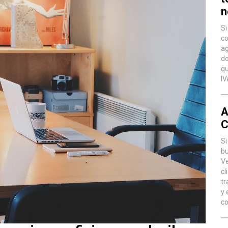
n
Si
co
ag
do
qu
IV
A
C
Si
bu
Ve
cl
tr
y 
co