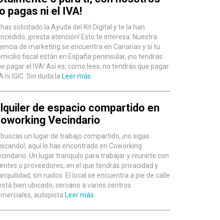
o pagas ni el IVA!
 has solicitado la Ayuda del Kit Digital y te la han
ncedido, ¡presta atención! Esto te interesa. Nuestra
encia de marketing se encuentra en Canarias y si tu
micilio fiscal están en España peninsular, ¡no tendrás
e pagar el IVA! Así es, como lees, no tendrás que pagar
A ni IGIC. Sin duda la
Leer más
lquiler de espacio compartido en
oworking Vecindario
 buscas un lugar de trabajo compartido, ¡no sigas
scando!, aquí lo has encontrado en Coworking
cindario. Un lugar tranquilo para trabajar y reunirte con
ientes o proveedores, en el que tendrás privacidad y
anquilidad, sin ruidos. El local se encuentra a pie de calle
está bien ubicado, cercano a varios centros
merciales, autopista
Leer más