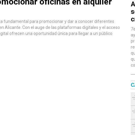
mocionar oficinas en alquiler
A
s
c
nta fundamental para promocionar y dar a conocer diferentes
 en Alicante. Con el auge de las plataformas digitales y el acceso
7e
igital ofrecen una oportunidad única para llegar a un público
ay
pr
re
qu
qu
co
C