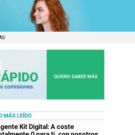
AS
O MÁS LEÍDO
gente Kit Digital: A coste
otalmente 0 para ti, con nosotros