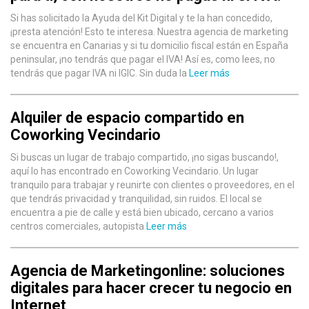
Si has solicitado la Ayuda del Kit Digital y te la han concedido,
¡presta atención! Esto te interesa. Nuestra agencia de marketing
se encuentra en Canarias y si tu domicilio fiscal están en España
peninsular, ¡no tendrás que pagar el IVA! Así es, como lees, no
tendrás que pagar IVA ni IGIC. Sin duda la
Leer más
Alquiler de espacio compartido en
Coworking Vecindario
Si buscas un lugar de trabajo compartido, ¡no sigas buscando!,
aquí lo has encontrado en Coworking Vecindario. Un lugar
tranquilo para trabajar y reunirte con clientes o proveedores, en el
que tendrás privacidad y tranquilidad, sin ruidos. El local se
encuentra a pie de calle y está bien ubicado, cercano a varios
centros comerciales, autopista
Leer más
Agencia de Marketingonline: soluciones
digitales para hacer crecer tu negocio en
Internet