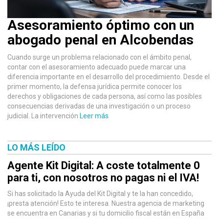
Asesoramiento óptimo con un
abogado penal en Alcobendas
Cuando surge un problema relacionado con el ámbito penal,
contar con el asesoramiento adecuado puede marcar una
diferencia importante en el desarrollo del procedimiento. Desde el
primer momento, la defensa jurídica permite conocer los
derechos y obligaciones de cada persona, así como las posibles
consecuencias derivadas de una investigación o un proceso
judicial. La intervención
Leer más
LO MÁS LEÍDO
Agente Kit Digital: A coste totalmente 0
para ti, con nosotros no pagas ni el IVA!
Si has solicitado la Ayuda del Kit Digital y te la han concedido,
¡presta atención! Esto te interesa. Nuestra agencia de marketing
se encuentra en Canarias y si tu domicilio fiscal están en España