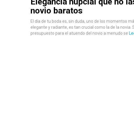
Elegancia nupcial que no las
novio baratos
El día de tu boda es, sin duda, uno de los momentos má
elegante y radiante, es tan crucial como la de la novia.
presupuesto para el atuendo del novio a menudo se
Le