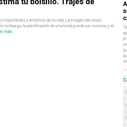
tima tu bolsillo. Trajes de
A
s
c
s importantes y emotivos de tu vida. La imagen del novio,
 Sin embargo, la planificación de una boda puede ser costosa, y el
7e
er más
ay
pr
re
qu
qu
co
C