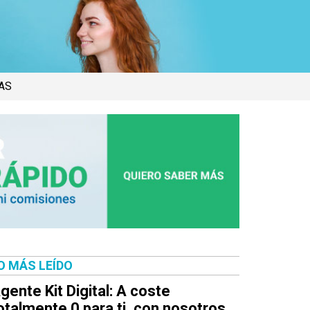
AS
O MÁS LEÍDO
gente Kit Digital: A coste
otalmente 0 para ti, con nosotros