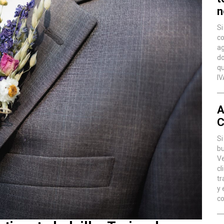
n
Si
co
ag
do
qu
IV
A
C
Si
bu
Ve
cl
tr
y 
co