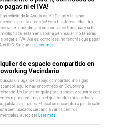
o pagas ni el IVA!
 has solicitado la Ayuda del Kit Digital y te la han
ncedido, ¡presta atención! Esto te interesa. Nuestra
encia de marketing se encuentra en Canarias y si tu
micilio fiscal están en España peninsular, ¡no tendrás
e pagar el IVA! Así es, como lees, no tendrás que pagar
A ni IGIC. Sin duda la
Leer más
lquiler de espacio compartido en
oworking Vecindario
 buscas un lugar de trabajo compartido, ¡no sigas
scando!, aquí lo has encontrado en Coworking
cindario. Un lugar tranquilo para trabajar y reunirte con
ientes o proveedores, en el que tendrás privacidad y
anquilidad, sin ruidos. El local se encuentra a pie de calle
está bien ubicado, cercano a varios centros
merciales, autopista
Leer más