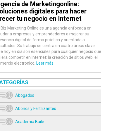
gencia de Marketingonline:
oluciones digitales para hacer
recer tu negocio en Internet
Biz Marketing Online es una agencia enfocada en
udar a empresas y emprendedores a mejorar su
esencia digital de forma práctica y orientada a
sultados. Su trabajo se centra en cuatro áreas clave
e hoy en día son esenciales para cualquier negocio que
iera competir en Internet: la creación de sitios web, el
mercio electrónico,
Leer más
ATEGORÍAS
Abogados
Abonos y Fertilizantes
Academia Baile