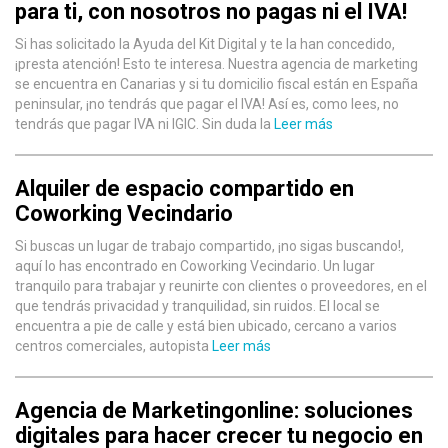
para ti, con nosotros no pagas ni el IVA!
Si has solicitado la Ayuda del Kit Digital y te la han concedido,
¡presta atención! Esto te interesa. Nuestra agencia de marketing
se encuentra en Canarias y si tu domicilio fiscal están en España
peninsular, ¡no tendrás que pagar el IVA! Así es, como lees, no
tendrás que pagar IVA ni IGIC. Sin duda la
Leer más
Alquiler de espacio compartido en
Coworking Vecindario
Si buscas un lugar de trabajo compartido, ¡no sigas buscando!,
aquí lo has encontrado en Coworking Vecindario. Un lugar
tranquilo para trabajar y reunirte con clientes o proveedores, en el
que tendrás privacidad y tranquilidad, sin ruidos. El local se
encuentra a pie de calle y está bien ubicado, cercano a varios
centros comerciales, autopista
Leer más
Agencia de Marketingonline: soluciones
digitales para hacer crecer tu negocio en