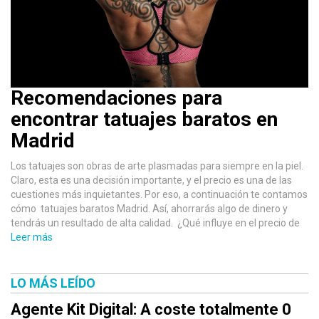
Recomendaciones para
encontrar tatuajes baratos en
Madrid
Los tatuajes son obras de arte plasmadas para siempre en la piel.
Claro, esta es una decisión importante, y el precio es una de las
cuestiones más inquietantes. Por eso, a continuación te contamos
cómo tatuajes baratos Madrid. Así, ahorrarás algo de dinero y
tendrás un resultado de alta calidad. ¿Qué influye en el precio de
Leer más
LO MÁS LEÍDO
Agente Kit Digital: A coste totalmente 0