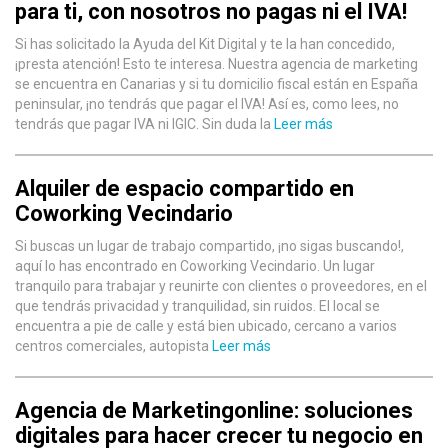
para ti, con nosotros no pagas ni el IVA!
Si has solicitado la Ayuda del Kit Digital y te la han concedido,
¡presta atención! Esto te interesa. Nuestra agencia de marketing
se encuentra en Canarias y si tu domicilio fiscal están en España
peninsular, ¡no tendrás que pagar el IVA! Así es, como lees, no
tendrás que pagar IVA ni IGIC. Sin duda la
Leer más
Alquiler de espacio compartido en
Coworking Vecindario
Si buscas un lugar de trabajo compartido, ¡no sigas buscando!,
aquí lo has encontrado en Coworking Vecindario. Un lugar
tranquilo para trabajar y reunirte con clientes o proveedores, en el
que tendrás privacidad y tranquilidad, sin ruidos. El local se
encuentra a pie de calle y está bien ubicado, cercano a varios
centros comerciales, autopista
Leer más
Agencia de Marketingonline: soluciones
digitales para hacer crecer tu negocio en