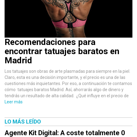
Recomendaciones para
encontrar tatuajes baratos en
Madrid
Los tatuajes son obras de arte plasmadas para siempre en la piel.
Claro, esta es una decisión importante, y el precio es una de las
cuestiones más inquietantes. Por eso, a continuación te contamos
cómo tatuajes baratos Madrid. Así, ahorrarás algo de dinero y
tendrás un resultado de alta calidad. ¿Qué influye en el precio de
Leer más
LO MÁS LEÍDO
Agente Kit Digital: A coste totalmente 0