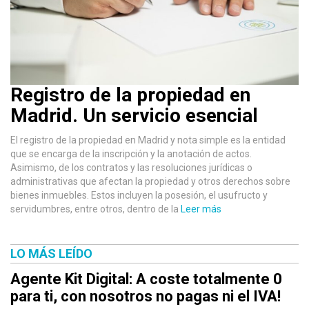
Registro de la propiedad en
Madrid. Un servicio esencial
El registro de la propiedad en Madrid y nota simple es la entidad
que se encarga de la inscripción y la anotación de actos.
Asimismo, de los contratos y las resoluciones jurídicas o
administrativas que afectan la propiedad y otros derechos sobre
bienes inmuebles. Estos incluyen la posesión, el usufructo y
servidumbres, entre otros, dentro de la
Leer más
LO MÁS LEÍDO
Agente Kit Digital: A coste totalmente 0
para ti, con nosotros no pagas ni el IVA!