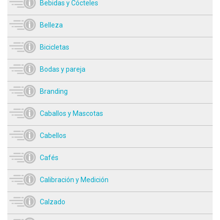
Bebidas y Cócteles
Belleza
Bicicletas
Bodas y pareja
Branding
Caballos y Mascotas
Cabellos
Cafés
Calibración y Medición
Calzado