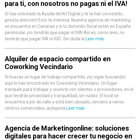
para ti, con nosotros no pagas ni el IVA!
Si has solicitado la Ayuda del Kit Digital y te la han concedido,
¡presta atención! Esto te interesa. Nuestra agencia de marketing
se encuentra en Canarias y si tu domicilio fiscal están en España
peninsular, ¡no tendrás que pagar el IVA! Así es, como lees, no
tendrás que pagar IVA ni IGIC. Sin duda la
Leer más
Alquiler de espacio compartido en
Coworking Vecindario
Si buscas un lugar de trabajo compartido, ¡no sigas buscando!,
aquí lo has encontrado en Coworking Vecindario. Un lugar
tranquilo para trabajar y reunirte con clientes o proveedores, en el
que tendrás privacidad y tranquilidad, sin ruidos. El local se
encuentra a pie de calle y está bien ubicado, cercano a varios
centros comerciales, autopista
Leer más
Agencia de Marketingonline: soluciones
digitales para hacer crecer tu negocio en