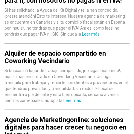
para ti, con nosotros no pagas ni el IVA!
Si has solicitado la Ayuda del Kit Digital y te la han concedido,
¡presta atención! Esto te interesa. Nuestra agencia de marketing
se encuentra en Canarias y si tu domicilio fiscal están en España
peninsular, ¡no tendrás que pagar el IVA! Así es, como lees, no
tendrás que pagar IVA ni IGIC. Sin duda la
Leer más
Alquiler de espacio compartido en
Coworking Vecindario
Si buscas un lugar de trabajo compartido, ¡no sigas buscando!,
aquí lo has encontrado en Coworking Vecindario. Un lugar
tranquilo para trabajar y reunirte con clientes o proveedores, en el
que tendrás privacidad y tranquilidad, sin ruidos. El local se
encuentra a pie de calle y está bien ubicado, cercano a varios
centros comerciales, autopista
Leer más
Agencia de Marketingonline: soluciones
digitales para hacer crecer tu negocio en