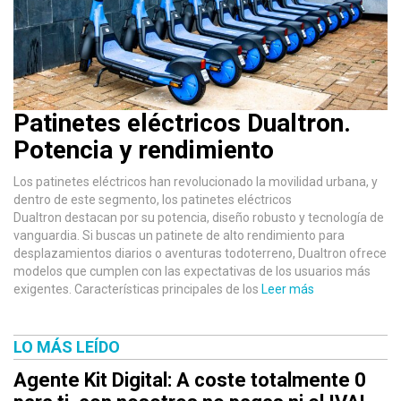
Patinetes eléctricos Dualtron.
Potencia y rendimiento
Los patinetes eléctricos han revolucionado la movilidad urbana, y
dentro de este segmento, los patinetes eléctricos
Dualtron destacan por su potencia, diseño robusto y tecnología de
vanguardia. Si buscas un patinete de alto rendimiento para
desplazamientos diarios o aventuras todoterreno, Dualtron ofrece
modelos que cumplen con las expectativas de los usuarios más
exigentes. Características principales de los
Leer más
LO MÁS LEÍDO
Agente Kit Digital: A coste totalmente 0