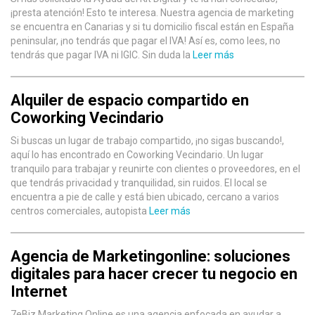
¡presta atención! Esto te interesa. Nuestra agencia de marketing
se encuentra en Canarias y si tu domicilio fiscal están en España
peninsular, ¡no tendrás que pagar el IVA! Así es, como lees, no
tendrás que pagar IVA ni IGIC. Sin duda la
Leer más
Alquiler de espacio compartido en
Coworking Vecindario
Si buscas un lugar de trabajo compartido, ¡no sigas buscando!,
aquí lo has encontrado en Coworking Vecindario. Un lugar
tranquilo para trabajar y reunirte con clientes o proveedores, en el
que tendrás privacidad y tranquilidad, sin ruidos. El local se
encuentra a pie de calle y está bien ubicado, cercano a varios
centros comerciales, autopista
Leer más
Agencia de Marketingonline: soluciones
digitales para hacer crecer tu negocio en
Internet
7eBiz Marketing Online es una agencia enfocada en ayudar a